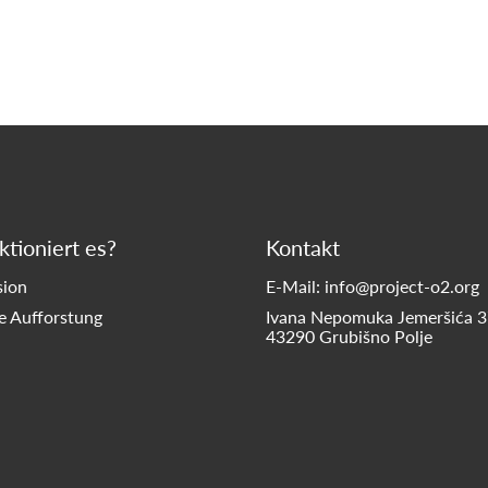
tioniert es?
Kontakt
sion
E-Mail: info@project-o2.org
te Aufforstung
Ivana Nepomuka Jemeršića 3
43290 Grubišno Polje