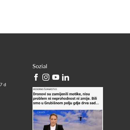
Sozial
7 d