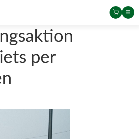
ngsaktion
ets per
en