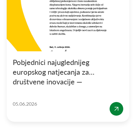
Pobjednici najuglednijeg
europskog natjecanja za
društvene inovacije —
SozialMarie Prize for Social
Innovation.
05.06.2026