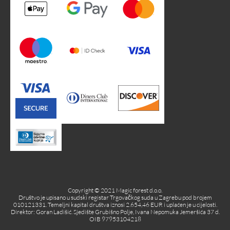
Copyright © 2021 Magic forest d.o.o.
Društvo je upisano u sudski registar Trgovačkog suda u Zagrebu pod brojem
010121331. Temeljni kapital društva iznosi 2.654,46 EUR i uplaćen je u cijelosti.
Direktor: Goran Ladišić. Sjedište Grubišno Polje, Ivana Nepomuka Jemeršića 37 d.
OIB 97953104218