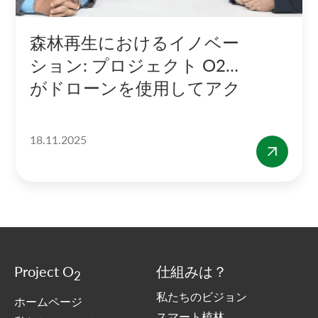
森林再生におけるイノベー
ション: プロジェクト O2
がドローンを使用してアク
セスできない地形を復元す
る方法
18.11.2025
Project O
仕組みは？
2
私たちのビジョン
ホームページ
スマート植林