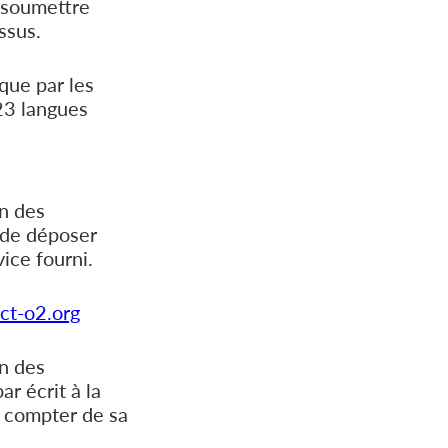
z soumettre
ssus.
que par les
23 langues
on des
 de déposer
ice fourni.
ct-o2.org
on des
r écrit à la
 compter de sa