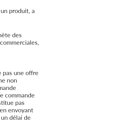
un produit, a
hète des
s commerciales,
e pas une offre
gne non
mmande
n de commande
titue pas
 en envoyant
 un délai de