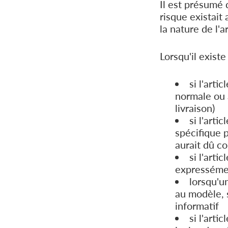
Il est présumé 
risque existait
la nature de l'a
Lorsqu'il existe
si l'arti
normale ou à
livraison)
si l'arti
spécifique p
aurait dû c
si l'arti
expressémen
lorsqu'un
au modèle, 
informatif
si l'art