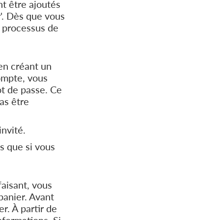
t être ajoutés
r'. Dès que vous
e processus de
en créant un
ompte, vous
t de passe. Ce
as être
nvité.
us que si vous
faisant, vous
panier. Avant
r. À partir de