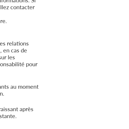
nformations. Si
llez contacter
re.
es relations
, en cas de
sur les
onsabilité pour
stants au moment
n.
aissant après
stante.