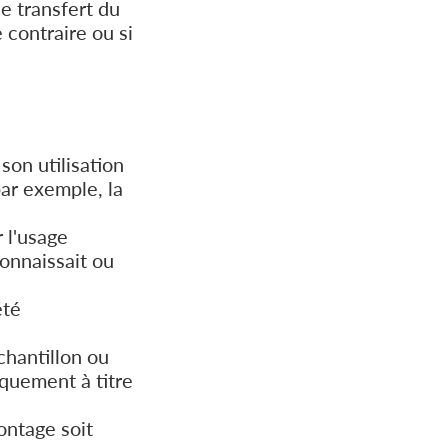
le transfert du
 contraire ou si
son utilisation
par exemple, la
r l'usage
connaissait ou
été
chantillon ou
iquement à titre
montage soit