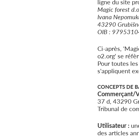
ligne du site pr
Magic forest d.o
Ivana Nepomuka
43290 Grubišno
OIB : 9795310
Ci-après, 'Magic
o2.org' se réfè
Pour toutes le
s'appliquent ex
CONCEPTS DE B
Commerçant/V
37 d, 43290 G
Tribunal de co
Utilisateur :
une
des articles an