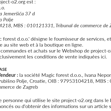
oject-o2.org est :
.o.
 Jemeršića 37 d
 Polje
4218, MBS : 010121331, Tribunal de commerce de 
 forest d.o.o.' désigne le fournisseur de services, et
re au site web et à la boutique en ligne.
s commandes et achats sur le Webshop de project-o
clusivement les conditions de vente indiquées ici.
ASE
endeur :
la société Magic forest d.o.o., Ivana Nep
rubišno Polje, Croatie, OIB : 97953104218, MBS 
mmerce de Zagreb
 personne qui utilise le site project-o2.org dans le
noncés ou d'obtenir des informations sur un article 