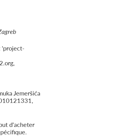
Zagreb
 'project-
2.org,
omuka Jemeršića
: 010121331,
 but d'acheter
spécifique.